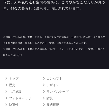
うに、人を包む込む空間の随所に、こまやかなこだわりが息づ
き、都会の暮らしに温もりが演出されています。
※掲載している画像、素材（テキストを含む）などの情報は、分譲当時、竣工時、または当サ
イト制作時に作成、撮影したものであり、実際とは異なる場合がございます。
※掲載している画像、素材などの情報の一部には、イメージが含まれており、実際とは異なる
場合がございます。
トップ
コンセプト
歴史
デザイン
共用施設
ランドスケープ
フォトギャラリー
防災
快適性
周辺環境