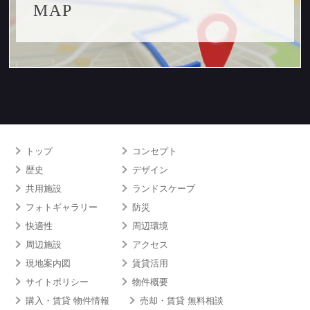
MAP
トップ
コンセプト
歴史
デザイン
共用施設
ランドスケープ
フォトギャラリー
防災
快適性
周辺環境
周辺施設
アクセス
現地案内図
賃貸活用
サイトポリシー
物件概要
購入・賃貸 物件情報
売却・賃貸 無料相談