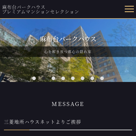
麻布台パークハウス
プレミアムマンションセレクション
麻布台パークハウス
心を解き放つ都心の隠れ家
1
2
3
4
5
6
7
8
MESSAGE
三菱地所ハウスネットよりご挨拶